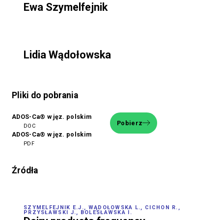
Ewa Szymelfejnik
Lidia Wądołowska
Pliki do pobrania
ADOS-Ca® w jęz. polskim
Pobierz
DOC
ADOS-Ca® w jęz. polskim
PDF
Źródła
SZYMELFEJNIK E.J., WĄDOŁOWSKA L., CICHON R.,
PRZYSŁAWSKI J., BOLESŁAWSKA I.