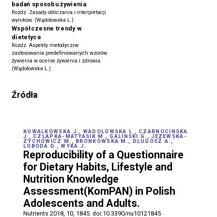
badań sposobu żywienia
Rozdz. Zasady obliczania i interpretacji
wyników. (Wądołowska L.)
Współczesne trendy w
dietetyce
Rozdz. Aspekty metodyczne
zastosowania predefiniowanych wzorów
żywienia w ocenie żywienia i zdrowia.
(Wądołowska L.)
Źródła
KOWALKOWSKA J., WADOLOWSKA L., CZARNOCINSKA
J., CZLAPKA-MATYASIK M., GALINSKI G., JEZEWSKA-
ZYCHOWICZ M., BRONKOWSKA M., DLUGOSZ A.,
LOBODA D., WYKA J.
Reproducibility of a Questionnaire
for Dietary Habits, Lifestyle and
Nutrition Knowledge
Assessment(KomPAN) in Polish
Adolescents and Adults.
Nutrients 2018, 10, 1845. doi:10.3390/nu10121845